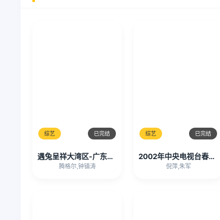
综艺
已完结
综艺
已完结
遇兔呈祥大湾区-广东卫视春节晚会
2002年中央电视台春节联欢晚会
腾格尔,钟镇涛
倪萍,朱军