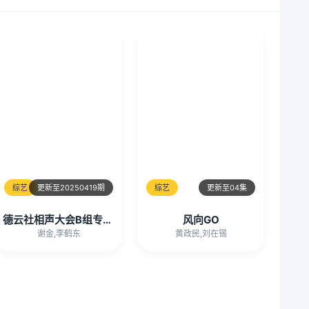
综艺
更新至20250419期
综艺
更新至04集
德云社相声大会B组专场演出常熟站2025
风向GO
谢金,李鹤东
黄政民,刘在锡