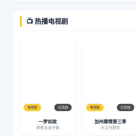
📺 热播电视剧
电视剧
已完结
电视剧
已完结
一梦如故
加州靡情第三季
郭星冶,金子璇
大卫·杜楚尼