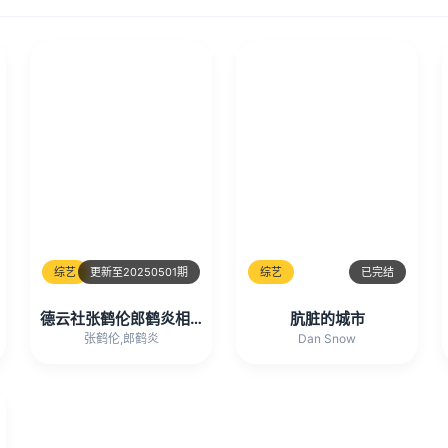
综艺
更新至20250501期
综艺
已完结
德云社张鹤伦郎鹤炎相声专场淄博站2025
肮脏的城市
张鹤伦,郎鹤炎
Dan Snow