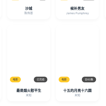
沙城
候补男友
陈伟恩
James Pumphrey
电影
已完结
电影
全60集
最是烟火慰平生
十五的月亮十六圆
未知
未知