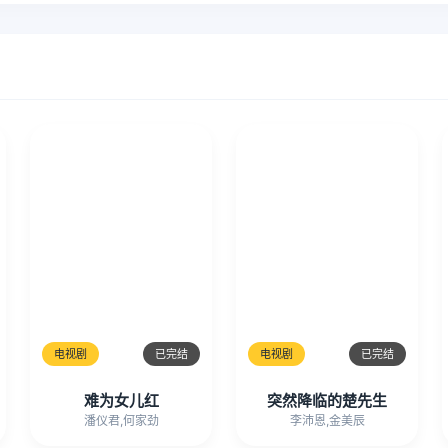
电视剧
已完结
电视剧
已完结
难为女儿红
突然降临的楚先生
潘仪君,何家劲
李沛恩,金美辰