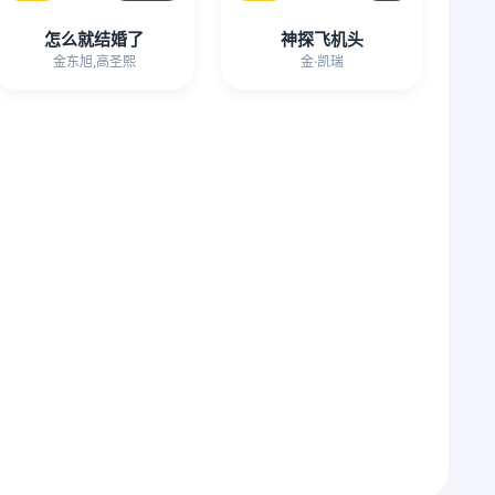
怎么就结婚了
神探飞机头
金东旭,高圣熙
金·凯瑞