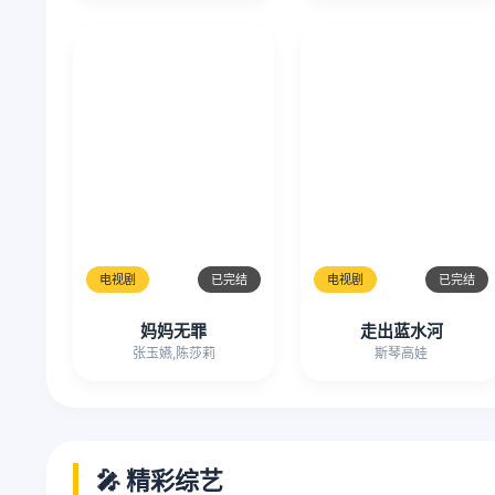
电视剧
已完结
电视剧
已完结
妈妈无罪
走出蓝水河
张玉嬿,陈莎莉
斯琴高娃
🎤 精彩综艺