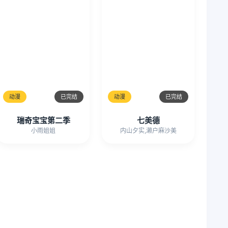
动漫
已完结
动漫
已完结
瑞奇宝宝第二季
七美德
小雨姐姐
内山夕实,濑户麻沙美