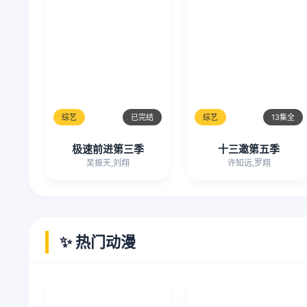
综艺
已完结
综艺
13集全
极速前进第三季
十三邀第五季
吴振天,刘翔
许知远,罗翔
✨ 热门动漫