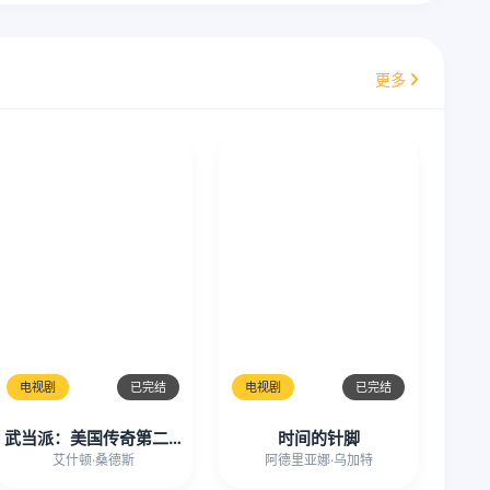
更多
电视剧
已完结
电视剧
已完结
武当派：美国传奇第二季
时间的针脚
艾什顿·桑德斯
阿德里亚娜·乌加特