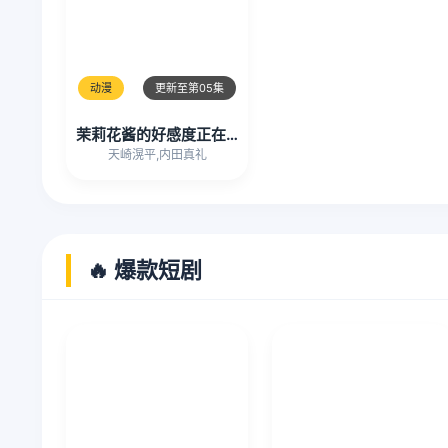
动漫
更新至第05集
茉莉花酱的好感度正在崩坏
天崎滉平,内田真礼
🔥 爆款短剧